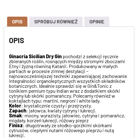
OPIS
SPRÓBUJ RÓWNIEŻ
OPINIE
OPIS
Ginacria Sicilian Dry Gin
pochodzi z selekcji ręcznie
zbieranych roślin, rosnących między stromymi zboczami
Etny i żyzną równiną Katanii. Produkowany w małych
partiach w procesie zimnej destylacji –
najnowocześniejszej techniki zapewniającej zachowanie
integralności organoleptycznych wszystkich składników
botanicznych. Idealnie sprawdzi się w Gin&Tonic z
tonikiem pemium typu Indian wraz z dodatkiem skórki
cytryny lub skórki pomarańczy. Polecamy również w
koktajlach typu: martini, negroni i white lady.
Kolor
: krystalicznie czysty i przejrzysty.
Zapach
: jałowca, kwiaty cytryny i lukrecji.
Smak
: mocny, wyrazisty, jałowiec, cytryna i pomarańcz,
migdały, korzeń lukrecji, różowy pieprz
Finisz
: długotrwały ze słodko-gorzkimi skórkami
cytrusów, ciepłymi nutami różowego pieprzu i nutą
lukrecji.