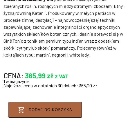
zbieranych roślin, rosnących między stromymi zboczami Etny i
żyzną równiną Katanii. Produkowany w małych partiach w
procesie zimnej destylacji – najnowocześniejszej techniki
zapewniającej zachowanie integralności organoleptycznych
wszystkich składników botanicznych. Idealnie sprawdzi się w
Gin&Tonic z tonikiem pemium typu Indian wraz z dodatkiem
skórki cytryny lub skórki pomarańczy. Polecamy również w
koktajlach typu: martini, negroni i white lady.
CENA:
365,99
zł
z VAT
1 w magazynie
Najniższa cena w ostatnich 30 dniach:
365,00
zł
DODAJ DO KOSZYKA