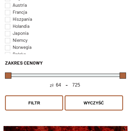
Austria
Francja
Hiszpania
Holandia
Japonia
Niemcy
Norwegia
Polska
Portugalia
ZAKRES CENOWY
Szkocja
Wielka Brytania
Włochy
zł
-
Minimum Price
Maximum Price
Gruzja
Islandia
FILTR
WYCZYŚĆ