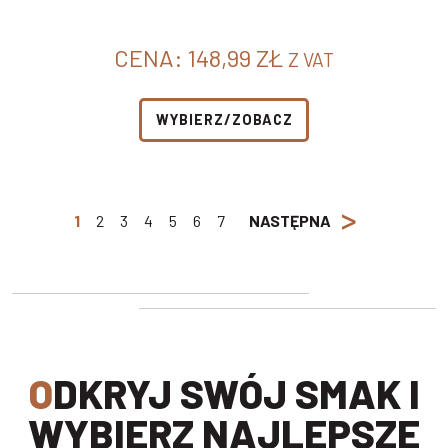
CENA:
148,99
ZŁ
Z VAT
WYBIERZ/ZOBACZ
>
1
2
3
4
5
6
7
NASTĘPNA
ODKRYJ SWÓJ SMAK I
WYBIERZ NAJLEPSZE