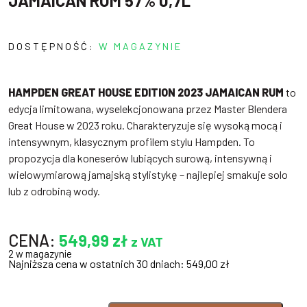
JAMAICAN RUM 57% 0,7L
DOSTĘPNOŚĆ:
W MAGAZYNIE
HAMPDEN GREAT HOUSE EDITION 2023 JAMAICAN RUM
to
edycja limitowana, wyselekcjonowana przez Master Blendera
Great House w 2023 roku. Charakteryzuje się wysoką mocą i
intensywnym, klasycznym profilem stylu Hampden. To
propozycja dla koneserów lubiących surową, intensywną i
wielowymiarową jamajską stylistykę – najlepiej smakuje solo
lub z odrobiną wody.
CENA:
549,99
zł
z VAT
2 w magazynie
Najniższa cena w ostatnich 30 dniach:
549,00
zł