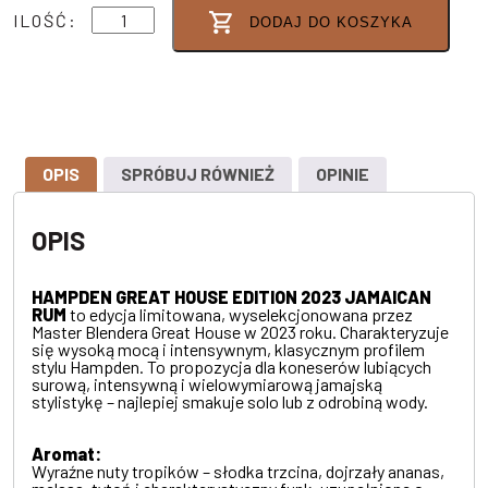
ilość
ILOŚĆ:
DODAJ DO KOSZYKA
HAMPDEN
GREAT
HOUSE
EDITION
2023
JAMAICAN
RUM
57%
0,7L
OPIS
SPRÓBUJ RÓWNIEŻ
OPINIE
OPIS
HAMPDEN GREAT HOUSE EDITION 2023 JAMAICAN
RUM
to edycja limitowana, wyselekcjonowana przez
Master Blendera Great House w 2023 roku. Charakteryzuje
się wysoką mocą i intensywnym, klasycznym profilem
stylu Hampden. To propozycja dla koneserów lubiących
surową, intensywną i wielowymiarową jamajską
stylistykę – najlepiej smakuje solo lub z odrobiną wody.
Aromat:
Wyraźne nuty tropików – słodka trzcina, dojrzały ananas,