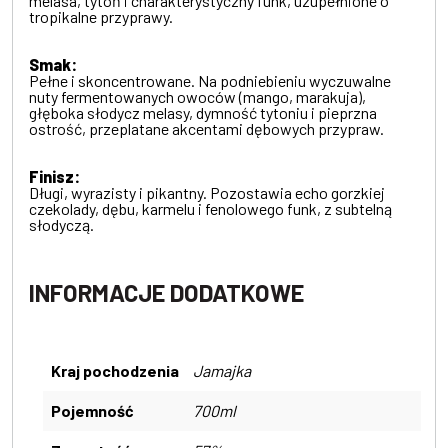
melasa, tytoń i charakterystyczny funk, uzupełnione o
tropikalne przyprawy.
Smak:
Pełne i skoncentrowane. Na podniebieniu wyczuwalne
nuty fermentowanych owoców (mango, marakuja),
głęboka słodycz melasy, dymność tytoniu i pieprzna
ostrość, przeplatane akcentami dębowych przypraw.
Finisz:
Długi, wyrazisty i pikantny. Pozostawia echo gorzkiej
czekolady, dębu, karmelu i fenolowego funk, z subtelną
słodyczą.
INFORMACJE DODATKOWE
Kraj pochodzenia
Jamajka
Pojemność
700ml