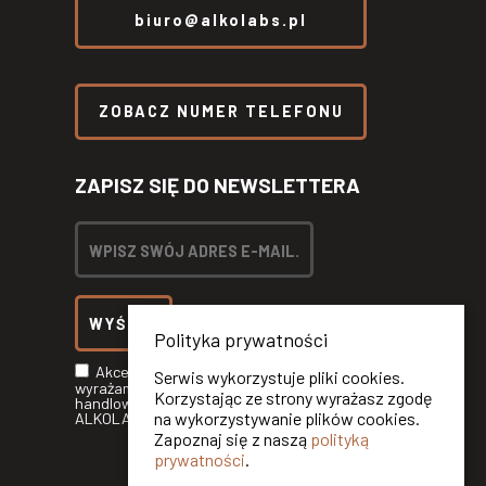
biuro@alkolabs.pl
ZOBACZ NUMER TELEFONU
ZAPISZ SIĘ DO NEWSLETTERA
Polityka prywatności
Akceptuję
Politykę Prywatności
oraz
Serwis wykorzystuje pliki cookies.
wyrażam zgodę na otrzymywanie informacji
Korzystając ze strony wyrażasz zgodę
handlowych drogą elektroniczną od
na wykorzystywanie plików cookies.
ALKOLABS SP. Z O.O.*
Zapoznaj się z naszą
polityką
prywatności
.