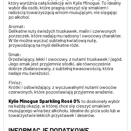
który wyróżnia całą kolekcję win Kylie Minogue. To idealny
wybór dla osób, które pragną cieszyć się smakiem i
radością towarzyszącą winom musującym, nie sięgając
po alkohol.
Aromat:
Delikatne nuty świeżych truskawek, malin i czerwonych
porzeczek, które nadają mu radosny i owocowy charakter.
W tle można wyczuć subtelną kwiatową nutę,
przywodzącą na myśl delikatne róże.
Smak:
Orzeźwiający, lekki i owocowy, z nutami truskawek i jagód.
Jego smak jest przyjemnie słodki, ale równocześnie
dobrze zbalansowany, z subtelną kwasowością, która
nadaje mu świeżości.
Finisz:
Krótki i odświeżający, z wyczuwalnymi nutami owoców
czerwonych, które pozostawiają przyjemne wrażenie.
Kylie Minogue Sparkling Rosé 0%
to doskonały wybór
na każdą okazję, w której chce się cieszyć smakiem
musującego wina bez alkoholu. Idealne do picia solo lub w
towarzystwie lekkich przystawek i deserów.
INFORMACJE DODATKOWE