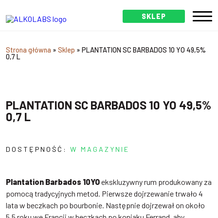
SKLEP
Strona główna
»
Sklep
»
PLANTATION SC BARBADOS 10 YO 49,5%
0,7 L
PLANTATION SC BARBADOS 10 YO 49,5%
0,7 L
DOSTĘPNOŚĆ:
W MAGAZYNIE
Plantation Barbados 10YO
ekskluzywny rum produkowany za
pomocą tradycyjnych metod. Pierwsze dojrzewanie trwało 4
lata w beczkach po bourbonie. Następnie dojrzewał on około
5,5 roku we Francji w beczkach po koniaku Ferrand, aby