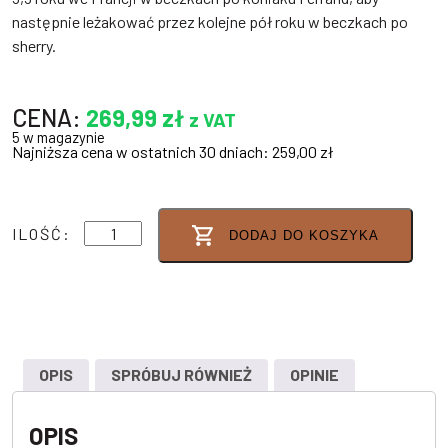
następnie leżakować przez kolejne pół roku w beczkach po
sherry.
CENA:
269,99
zł
z VAT
5 w magazynie
Najniższa cena w ostatnich 30 dniach:
259,00
zł
ilość
ILOŚĆ:
DODAJ DO KOSZYKA
PLANTATION
SC
BARBADOS
10
YO
49,5%
0,7
L
OPIS
SPRÓBUJ RÓWNIEŻ
OPINIE
OPIS