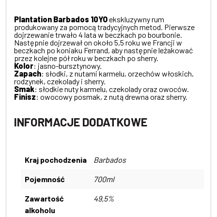
Plantation Barbados 10YO
ekskluzywny rum
produkowany za pomocą tradycyjnych metod. Pierwsze
dojrzewanie trwało 4 lata w beczkach po bourbonie.
Następnie dojrzewał on około 5,5 roku we Francji w
beczkach po koniaku Ferrand, aby następnie leżakować
przez kolejne pół roku w beczkach po sherry.
Kolor
: jasno-bursztynowy.
Zapach
: słodki, z nutami karmelu, orzechów włoskich,
rodzynek, czekolady i sherry.
Smak
: słodkie nuty karmelu, czekolady oraz owoców.
Finisz
: owocowy posmak, z nutą drewna oraz sherry.
INFORMACJE DODATKOWE
Kraj pochodzenia
Barbados
Pojemność
700ml
Zawartość
49,5%
alkoholu