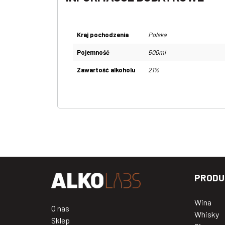
Kraj pochodzenia
Polska
Pojemność
500ml
Zawartość alkoholu
21%
PRODU
Wina
O nas
Whisky
Sklep