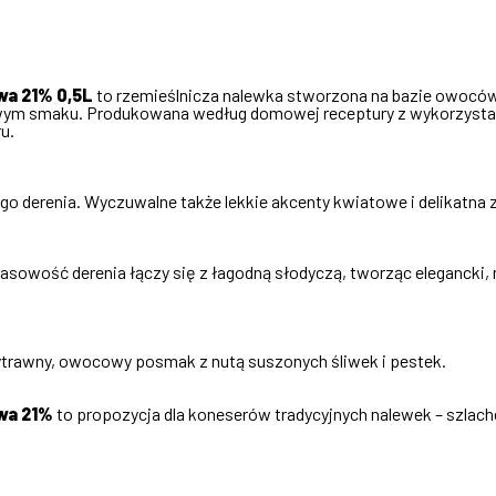
wa 21% 0,5L
to rzemieślnicza nalewka stworzona na bazie owoców 
wym smaku. Produkowana według domowej receptury z wykorzystan
u.
go derenia. Wyczuwalne także lekkie akcenty kwiatowe i delikatna 
owość derenia łączy się z łagodną słodyczą, tworząc elegancki, ni
wytrawny, owocowy posmak z nutą suszonych śliwek i pestek.
wa 21%
to propozycja dla koneserów tradycyjnych nalewek – szlachet