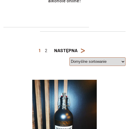
alkohole online!
>
1
2
NASTĘPNA