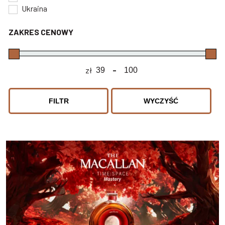
Ukraina
ZAKRES CENOWY
zł
-
Minimum Price
Maximum Price
FILTR
WYCZYŚĆ