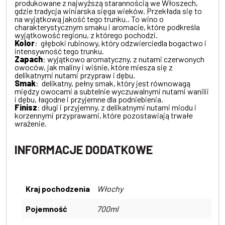
produkowane z najwyższą starannością we Włoszech,
gdzie tradycja winiarska sięga wieków. Przekłada się to
na wyjątkową jakość tego trunku.. To wino o
charakterystycznym smaku i aromacie, które podkreśla
wyjątkowość regionu, z którego pochodzi.
Kolor
: głęboki rubinowy, który odzwierciedla bogactwo i
intensywność tego trunku.
Zapach
: wyjątkowo aromatyczny, z nutami czerwonych
owoców, jak maliny i wiśnie, które miesza się z
delikatnymi nutami przypraw i dębu.
Smak
: delikatny, pełny smak, który jest równowagą
między owocami a subtelnie wyczuwalnymi nutami wanilii
i dębu, łagodne i przyjemne dla podniebienia.
Finisz
: długi i przyjemny, z delikatnymi nutami miodu i
korzennymi przyprawami, które pozostawiają trwałe
wrażenie.
INFORMACJE DODATKOWE
Kraj pochodzenia
Włochy
Pojemność
700ml