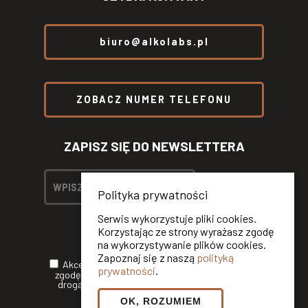
biuro@alkolabs.pl
ZOBACZ NUMER TELEFONU
ZAPISZ SIĘ DO NEWSLETTERA
Polityka prywatności
Serwis wykorzystuje pliki cookies.
Korzystając ze strony wyrażasz zgodę
na wykorzystywanie plików cookies.
Zapoznaj się z naszą
polityką
Akceptuję
Politykę Prywatności
oraz wyrażam
prywatności
.
zgodę na otrzymywanie informacji handlowych
drogą elektroniczną od ALKOLABS SP. Z O.O.*
OK, ROZUMIEM