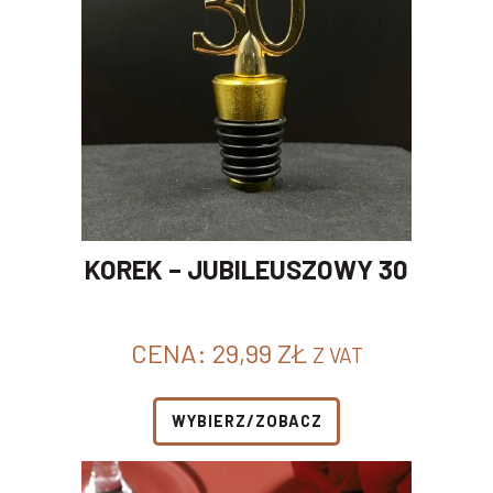
KOREK – JUBILEUSZOWY 30
CENA:
29,99
ZŁ
Z VAT
WYBIERZ/ZOBACZ