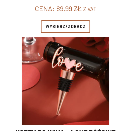
CENA:
89,99
ZŁ
Z VAT
WYBIERZ/ZOBACZ