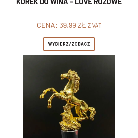
KOREK DO WINA – LOVE RÓŻOWE
CENA:
39,99
ZŁ
Z VAT
WYBIERZ/ZOBACZ