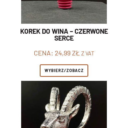
KOREK DO WINA – CZERWONE
SERCE
CENA:
24,99
ZŁ
Z VAT
WYBIERZ/ZOBACZ