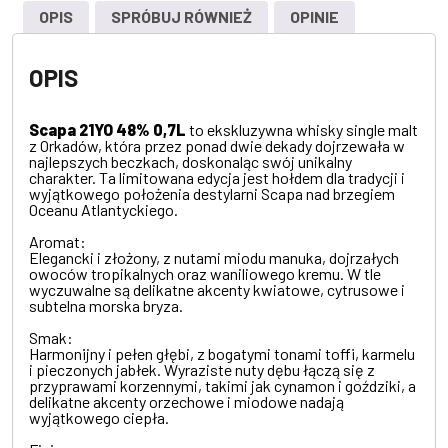
OPIS
SPRÓBUJ RÓWNIEŻ
OPINIE
OPIS
Scapa 21YO 48% 0,7L
to ekskluzywna whisky single malt
z Orkadów, która przez ponad dwie dekady dojrzewała w
najlepszych beczkach, doskonaląc swój unikalny
charakter. Ta limitowana edycja jest hołdem dla tradycji i
wyjątkowego położenia destylarni Scapa nad brzegiem
Oceanu Atlantyckiego.
Aromat:
Elegancki i złożony, z nutami miodu manuka, dojrzałych
owoców tropikalnych oraz waniliowego kremu. W tle
wyczuwalne są delikatne akcenty kwiatowe, cytrusowe i
subtelna morska bryza.
Smak:
Harmonijny i pełen głębi, z bogatymi tonami toffi, karmelu
i pieczonych jabłek. Wyraziste nuty dębu łączą się z
przyprawami korzennymi, takimi jak cynamon i goździki, a
delikatne akcenty orzechowe i miodowe nadają
wyjątkowego ciepła.