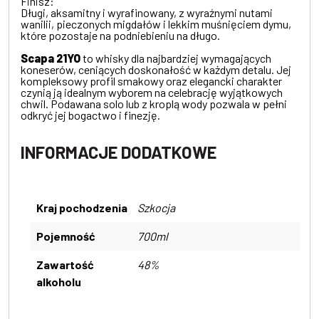
Finisz:
Długi, aksamitny i wyrafinowany, z wyraźnymi nutami
wanilii, pieczonych migdałów i lekkim muśnięciem dymu,
które pozostaje na podniebieniu na długo.
Scapa 21YO
to whisky dla najbardziej wymagających
koneserów, ceniących doskonałość w każdym detalu. Jej
kompleksowy profil smakowy oraz elegancki charakter
czynią ją idealnym wyborem na celebrację wyjątkowych
chwil. Podawana solo lub z kroplą wody pozwala w pełni
odkryć jej bogactwo i finezję.
INFORMACJE DODATKOWE
Kraj pochodzenia
Szkocja
Pojemność
700ml
Zawartość
48%
alkoholu