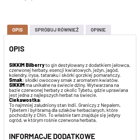
OPIS
SPRÓBUJ RÓWNIEŻ
OPINIE
OPIS
SIKKIM Bilberry
to gin destylowany z dodatkiem jałowca,
czerwonej herbaty, esencji kwiatowych, jeżyn, jagód,
kolendry, irysa, tataraku i skórki gorzkiej pomarańczy.
Smak
: słodki owocowy smak z aromatem kwiatów.
SIKKIM
ma unikalne na świecie dżiny. Wytwarzana na
bazie czerwonej herbaty z okolic Tybetu, gdzie uprawiana
jest jedna z najlepszych herbat na świecie.
Ciekawostka
:
To najmniej zaludniony stan Indii. Graniczy z Nepalem,
Tybetem i był bramą dla szlaków herbacianych, które
pochodziły z Chin. To właśnie tam znajduje się jedyny
ogród, w którym rośnie czerwona herbata.
INFORMACJE DODATKOWE