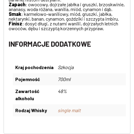
Zapach
: owocowy, dojrzałe jabłka i gruszki, brzoskwinie,
ananasy, woda różana, wanilia, miód, cynamon i dąb.
Smak
: karmelowo-waniliowy, miód, gruszki, jabłka,
nektarynki, banan, cynamon, goździki i szczypta imbiru.
Finisz
: dosyć długi, z nutami wanilii, dojrzałych letnich
owoców, dębu i szczyptą korzennych przypraw.
INFORMACJE DODATKOWE
Kraj pochodzenia
Szkocja
Pojemność
700ml
Zawartość
48%
alkoholu
Rodzaj Whisky
single malt