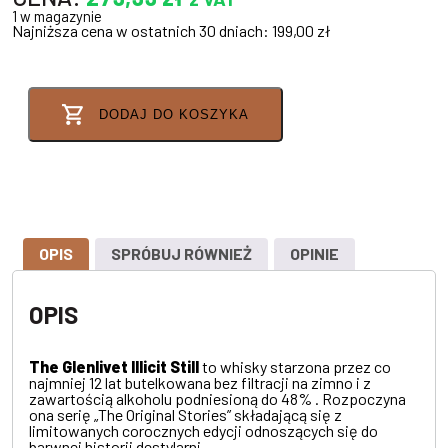
1 w magazynie
Najniższa cena w ostatnich 30 dniach:
199,00
zł
DODAJ DO KOSZYKA
OPIS
SPRÓBUJ RÓWNIEŻ
OPINIE
OPIS
The Glenlivet Illicit Still
to whisky starzona przez co
najmniej 12 lat butelkowana bez filtracji na zimno i z
zawartością alkoholu podniesioną do 48% . Rozpoczyna
ona serię „The Original Stories” składającą się z
limitowanych corocznych edycji odnoszących się do
barwnej historii destylarni.