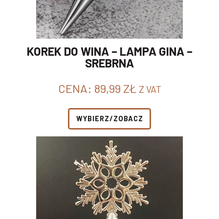
KOREK DO WINA – LAMPA GINA –
SREBRNA
CENA:
89,99
ZŁ
Z VAT
WYBIERZ/ZOBACZ