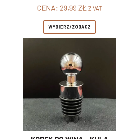
CENA:
29,99
ZŁ
Z VAT
WYBIERZ/ZOBACZ