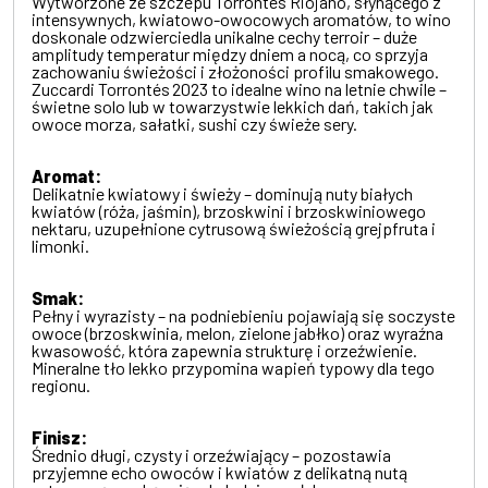
Wytworzone ze szczepu Torrontés Riojano, słynącego z
intensywnych, kwiatowo-owocowych aromatów, to wino
doskonale odzwierciedla unikalne cechy terroir – duże
amplitudy temperatur między dniem a nocą, co sprzyja
zachowaniu świeżości i złożoności profilu smakowego.
Zuccardi Torrontés 2023 to idealne wino na letnie chwile –
świetne solo lub w towarzystwie lekkich dań, takich jak
owoce morza, sałatki, sushi czy świeże sery.
Aromat:
Delikatnie kwiatowy i świeży – dominują nuty białych
kwiatów (róża, jaśmin), brzoskwini i brzoskwiniowego
nektaru, uzupełnione cytrusową świeżością grejpfruta i
limonki.
Smak:
Pełny i wyrazisty – na podniebieniu pojawiają się soczyste
owoce (brzoskwinia, melon, zielone jabłko) oraz wyraźna
kwasowość, która zapewnia strukturę i orzeźwienie.
Mineralne tło lekko przypomina wapień typowy dla tego
regionu.
Finisz:
Średnio długi, czysty i orzeźwiający – pozostawia
przyjemne echo owoców i kwiatów z delikatną nutą