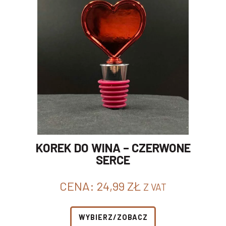
KOREK DO WINA – CZERWONE
SERCE
CENA:
24,99
ZŁ
Z VAT
WYBIERZ/ZOBACZ