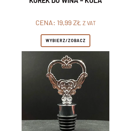
KOREK DO WINA – KULA
CENA:
19,99
ZŁ
Z VAT
WYBIERZ/ZOBACZ