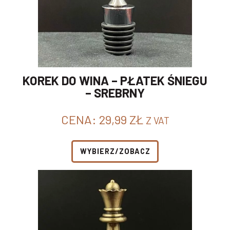
KOREK DO WINA – PŁATEK ŚNIEGU
– SREBRNY
CENA:
29,99
ZŁ
Z VAT
WYBIERZ/ZOBACZ