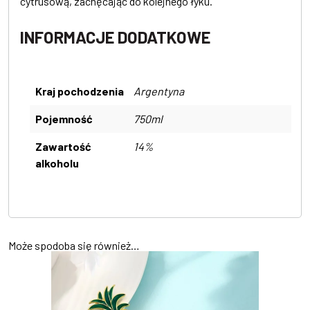
cytrusową, zachęcając do kolejnego łyku.
INFORMACJE DODATKOWE
Kraj pochodzenia
Argentyna
Pojemność
750ml
Zawartość
14%
alkoholu
Może spodoba się również…