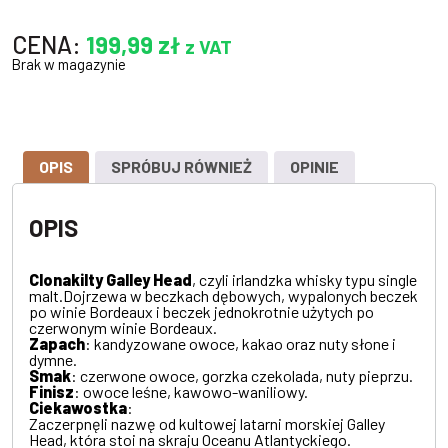
CENA:
199,99
zł
z VAT
Brak w magazynie
OPIS
SPRÓBUJ RÓWNIEŻ
OPINIE
OPIS
Clonakilty Galley Head
, czyli irlandzka whisky typu single
malt.Dojrzewa w beczkach dębowych, wypalonych beczek
po winie Bordeaux i beczek jednokrotnie użytych po
czerwonym winie Bordeaux.
Zapach
: kandyzowane owoce, kakao oraz nuty słone i
dymne.
Smak
: czerwone owoce, gorzka czekolada, nuty pieprzu.
Finisz
: owoce leśne, kawowo-waniliowy.
Ciekawostka
:
Zaczerpnęli nazwę od kultowej latarni morskiej Galley
Head, która stoi na skraju Oceanu Atlantyckiego.