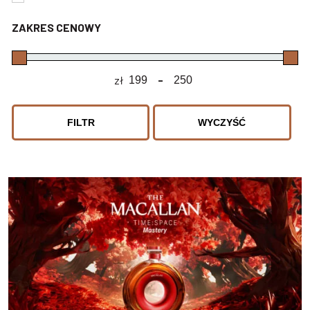
ZAKRES CENOWY
zł
-
Minimum Price
Maximum Price
FILTR
WYCZYŚĆ