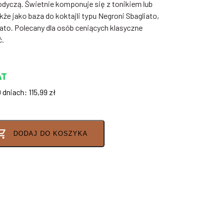
łodyczą. Świetnie komponuje się z tonikiem lub
kże jako baza do koktajli typu Negroni Sbagliato,
to. Polecany dla osób ceniących klasyczne
ć.
AT
0 dniach:
115,99
zł
DODAJ DO KOSZYKA