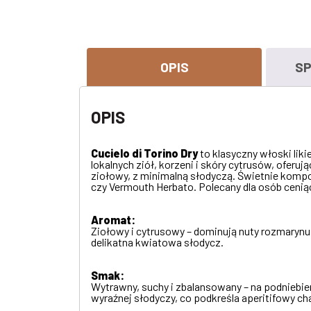
OPIS
SP
OPIS
Cucielo di Torino Dry
to klasyczny włoski lik
lokalnych ziół, korzeni i skóry cytrusów, oferuj
ziołowy, z minimalną słodyczą. Świetnie kompon
czy Vermouth Herbato. Polecany dla osób ceni
Aromat:
Ziołowy i cytrusowy – dominują nuty rozmarynu,
delikatna kwiatowa słodycz.
Smak:
Wytrawny, suchy i zbalansowany – na podniebien
wyraźnej słodyczy, co podkreśla aperitifowy cha