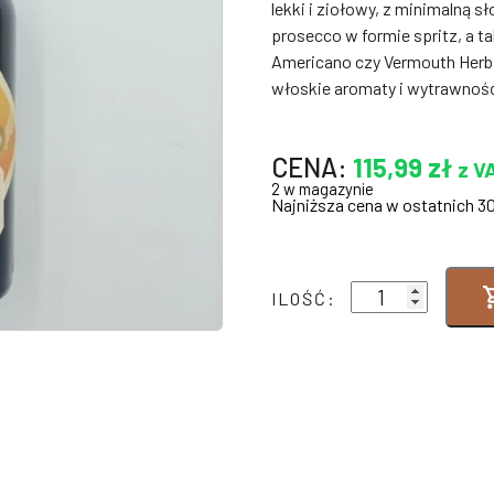
lekki i ziołowy, z minimalną s
prosecco w formie spritz, a ta
Americano czy Vermouth Herba
włoskie aromaty i wytrawnoś
CENA:
115,99
zł
z V
2 w magazynie
Najniższa cena w ostatnich 3
ilość
ILOŚĆ:
CUCIELO
DI
TORINO
DRY
18%
0,5
L