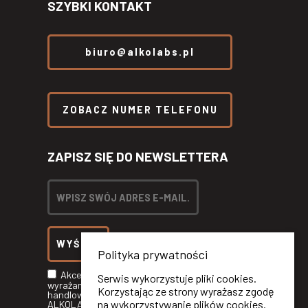
SZYBKI KONTAKT
biuro@alkolabs.pl
ZOBACZ NUMER TELEFONU
ZAPISZ SIĘ DO NEWSLETTERA
Polityka prywatności
Akceptuję
Politykę Prywatności
oraz
Serwis wykorzystuje pliki cookies.
wyrażam zgodę na otrzymywanie informacji
Korzystając ze strony wyrażasz zgodę
handlowych drogą elektroniczną od
na wykorzystywanie plików cookies.
ALKOLABS SP. Z O.O.*