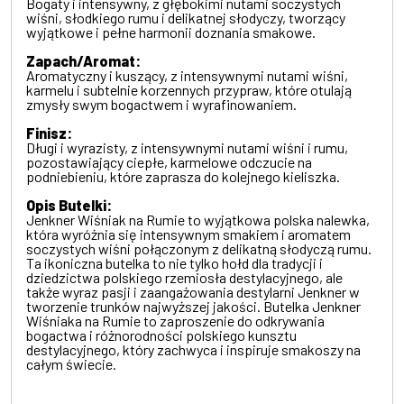
Bogaty i intensywny, z głębokimi nutami soczystych
wiśni, słodkiego rumu i delikatnej słodyczy, tworzący
wyjątkowe i pełne harmonii doznania smakowe.
Zapach/Aromat:
Aromatyczny i kuszący, z intensywnymi nutami wiśni,
karmelu i subtelnie korzennych przypraw, które otulają
zmysły swym bogactwem i wyrafinowaniem.
Finisz:
Długi i wyrazisty, z intensywnymi nutami wiśni i rumu,
pozostawiający ciepłe, karmelowe odczucie na
podniebieniu, które zaprasza do kolejnego kieliszka.
Opis Butelki:
Jenkner Wiśniak na Rumie to wyjątkowa polska nalewka,
która wyróżnia się intensywnym smakiem i aromatem
soczystych wiśni połączonym z delikatną słodyczą rumu.
Ta ikoniczna butelka to nie tylko hołd dla tradycji i
dziedzictwa polskiego rzemiosła destylacyjnego, ale
także wyraz pasji i zaangażowania destylarni Jenkner w
tworzenie trunków najwyższej jakości. Butelka Jenkner
Wiśniaka na Rumie to zaproszenie do odkrywania
bogactwa i różnorodności polskiego kunsztu
destylacyjnego, który zachwyca i inspiruje smakoszy na
całym świecie.