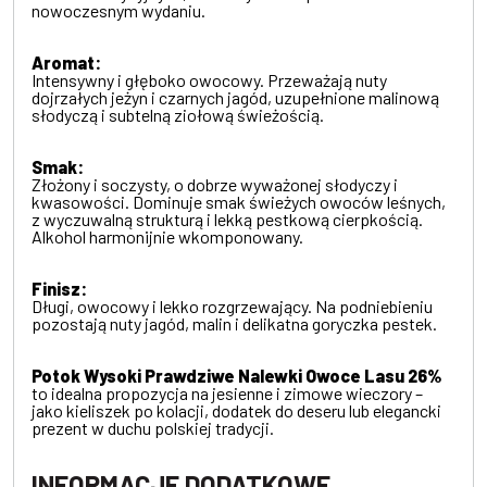
nowoczesnym wydaniu.
Aromat:
Intensywny i głęboko owocowy. Przeważają nuty
dojrzałych jeżyn i czarnych jagód, uzupełnione malinową
słodyczą i subtelną ziołową świeżością.
Smak:
Złożony i soczysty, o dobrze wyważonej słodyczy i
kwasowości. Dominuje smak świeżych owoców leśnych,
z wyczuwalną strukturą i lekką pestkową cierpkością.
Alkohol harmonijnie wkomponowany.
Finisz:
Długi, owocowy i lekko rozgrzewający. Na podniebieniu
pozostają nuty jagód, malin i delikatna goryczka pestek.
Potok Wysoki Prawdziwe Nalewki Owoce Lasu 26%
to idealna propozycja na jesienne i zimowe wieczory –
jako kieliszek po kolacji, dodatek do deseru lub elegancki
prezent w duchu polskiej tradycji.
INFORMACJE DODATKOWE