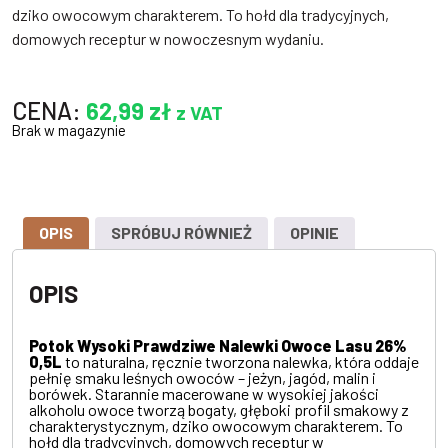
dziko owocowym charakterem. To hołd dla tradycyjnych,
domowych receptur w nowoczesnym wydaniu.
CENA:
62,99
zł
z VAT
Brak w magazynie
OPIS
SPRÓBUJ RÓWNIEŻ
OPINIE
OPIS
Potok Wysoki Prawdziwe Nalewki Owoce Lasu 26%
0,5L
to naturalna, ręcznie tworzona nalewka, która oddaje
pełnię smaku leśnych owoców – jeżyn, jagód, malin i
borówek. Starannie macerowane w wysokiej jakości
alkoholu owoce tworzą bogaty, głęboki profil smakowy z
charakterystycznym, dziko owocowym charakterem. To
hołd dla tradycyjnych, domowych receptur w