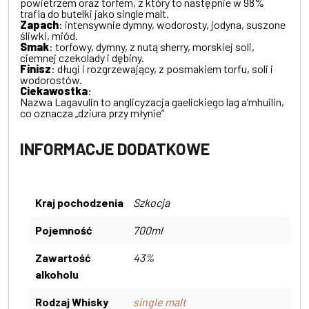
powietrzem oraz torfem, z który to następnie w 98%
trafia do butelki jako single malt.
Zapach
: intensywnie dymny, wodorosty, jodyna, suszone
śliwki, miód.
Smak
: torfowy, dymny, z nutą sherry, morskiej soli,
ciemnej czekolady i dębiny.
Finisz
: długi i rozgrzewający, z posmakiem torfu, soli i
wodorostów.
Ciekawostka
:
Nazwa Lagavulin to anglicyzacja gaelickiego lag a’mhuilin,
co oznacza „dziura przy młynie”
INFORMACJE DODATKOWE
Kraj pochodzenia
Szkocja
Pojemność
700ml
Zawartość
43%
alkoholu
Rodzaj Whisky
single malt