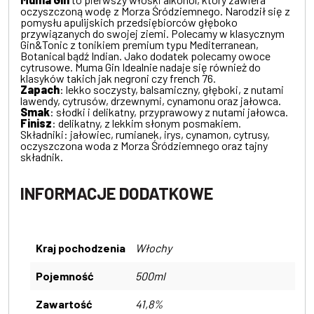
oczyszczoną wodę z Morza Śródziemnego. Narodził się z
pomysłu apulijskich przedsiębiorców głęboko
przywiązanych do swojej ziemi. Polecamy w klasycznym
Gin&Tonic z tonikiem premium typu Mediterranean,
Botanical bądź Indian. Jako dodatek polecamy owoce
cytrusowe. Muma Gin Idealnie nadaje się również do
klasyków takich jak negroni czy french 76.
Zapach
: lekko soczysty, balsamiczny, głęboki, z nutami
lawendy, cytrusów, drzewnymi, cynamonu oraz jałowca.
Smak
: słodki i delikatny, przyprawowy z nutami jałowca.
Finisz
: delikatny, z lekkim słonym posmakiem.
Składniki: jałowiec, rumianek, irys, cynamon, cytrusy,
oczyszczona woda z Morza Śródziemnego oraz tajny
składnik.
INFORMACJE DODATKOWE
Kraj pochodzenia
Włochy
Pojemność
500ml
Zawartość
41,8%