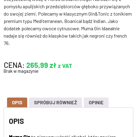
pomysłu apulijskich przedsiębiorców głęboko przywiązanych
do swojej ziemi. Polecamy w klasycznym Gin&Tonic z tonikiem
premium typu Mediterranean, Boanical bądź Indian. Jako
dodatek polecamy owoce cytrusowe. Muma Gin Idaealnie
nadaje się również do klasyków takich jak negroni czy french
76.
CENA:
265,99
zł
z VAT
Brak w magazynie
OPIS
SPRÓBUJ RÓWNIEŻ
OPINIE
OPIS
Muma Gin
to pierwszy włoski alkohol, który zawiera