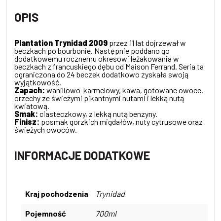
OPIS
Plantation Trynidad 2009
przez 11 lat dojrzewał w
beczkach po bourbonie. Następnie poddano go
dodatkowemu rocznemu okresowi leżakowania w
beczkach z francuskiego dębu od Maison Ferrand. Seria ta
ograniczona do 24 beczek dodatkowo zyskała swoją
wyjątkowość.
Zapach:
waniliowo-karmelowy, kawa, gotowane owoce,
orzechy ze świeżymi pikantnymi nutami i lekką nutą
kwiatową.
Smak:
ciasteczkowy, z lekką nutą benzyny.
Finisz:
posmak gorzkich migdałów, nuty cytrusowe oraz
świeżych owoców.
INFORMACJE DODATKOWE
Kraj pochodzenia
Trynidad
Pojemność
700ml