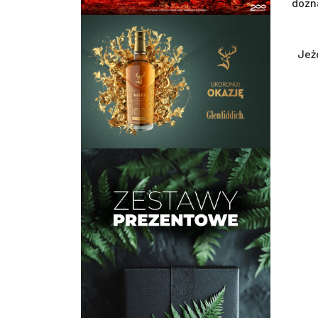
dozn
Jeż