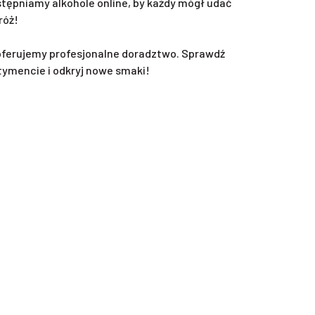
ępniamy alkohole online, by każdy mógł udać
róż!
oferujemy profesjonalne doradztwo. Sprawdź
tymencie i odkryj nowe smaki!