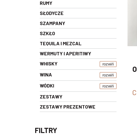
RUMY
SŁODYCZE
SZAMPANY
SZKŁO
TEQUILA I MEZCAL
WERMUTY I APERITIWY
WHISKY
rozwiń
O
WINA
rozwiń
WÓDKI
rozwiń
C
ZESTAWY
ZESTAWY PREZENTOWE
FILTRY