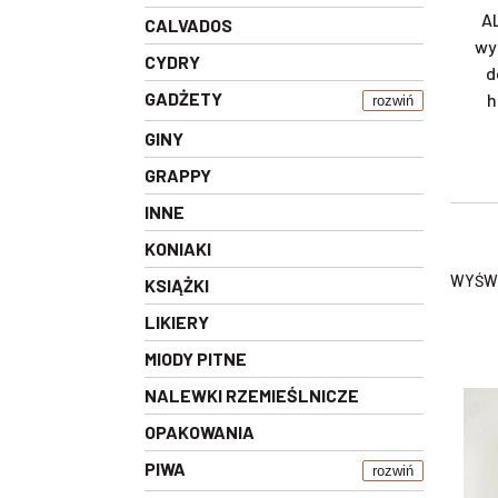
AL
CALVADOS
wy
CYDRY
d
GADŻETY
h
rozwiń
GINY
GRAPPY
INNE
KONIAKI
WYŚWI
KSIĄŻKI
LIKIERY
MIODY PITNE
NALEWKI RZEMIEŚLNICZE
OPAKOWANIA
PIWA
rozwiń