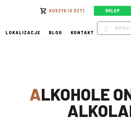
KOSZYK (0 SZT)
SKLEP
LOKALIZACJE
BLOG
KONTAKT
ALKOHOLE ONLINE W
ALKOLA