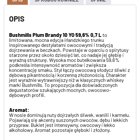
OPIS
Bushmills Plum Brandy 10 YO 59,6% 0,7 L
to
limitowana, mocna edycja irlandzkiego trunku
inspirowanego destylatami owocowymi i tradycją
dojrzewania w beczkach. Powstaje w oparciu o spirytusy
starzone przez około dziesięć lat, co nadaje jej głębię i
wyraźną strukturę. Wysoka moc butelkowania 59,6%
podkreśla intensywność aromatów i zwiększa
koncentrację smaku. Styl łączy owocową słodycz śliwki z
dębową pikantnością i korzenną złożonością. Charakter
jest wyraźnie wytrawniejszy niż w klasycznych whiskey
marki Bushmills. To propozycja dla doświadczonych
degustatorów szukających mocnych, owocowo-
dębowych profili.
Aromat:
W nosie dominują nuty dojrzałych śliwek, wanilii i karmelu.
Pojawiają się akcenty suszonych owoców, dębu i lekkich
przypraw. Bukiet jest intensywny, owocowy i lekko
alkoholowy. Aromat pozostaje głęboki i złożony.