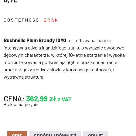
DOSTĘPNOŚĆ:
BRAK
Bushmills Plum Brandy 10YO
to limitowana, bardzo
intensywna edycja irlandzkiego trunku o wyraźnie owocowo-
dębowym charakterze, w której 10-letnie starzenie i wysoka
moc butelkowania podkreślają głębię oraz koncentrację
smaku. Łączy słodycz śliwki z korzenną pikantnością i
wytrawną strukturą.
CENA:
362,99
zł
z VAT
Brak w magazynie
OPIS
SPRÓBUJ RÓWNIEŻ
OPINIE