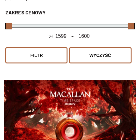
ZAKRES CENOWY
zł
-
Minimum Price
Maximum Price
FILTR
WYCZYŚĆ