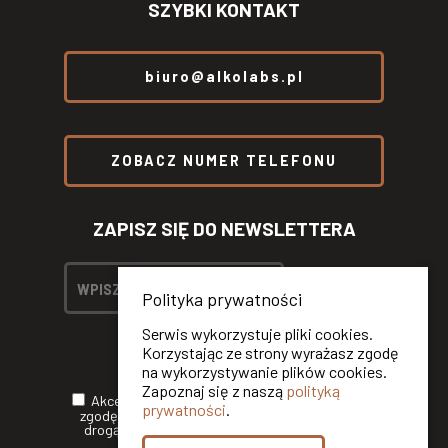
SZYBKI KONTAKT
biuro@alkolabs.pl
ZOBACZ NUMER TELEFONU
ZAPISZ SIĘ DO NEWSLETTERA
Polityka prywatności
Serwis wykorzystuje pliki cookies.
Korzystając ze strony wyrażasz zgodę
na wykorzystywanie plików cookies.
Zapoznaj się z naszą
polityką
Akceptuję
Politykę Prywatności
oraz wyrażam
prywatności
.
zgodę na otrzymywanie informacji handlowych
drogą elektroniczną od ALKOLABS SP. Z O.O.*