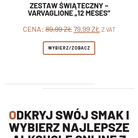
ZESTAW ŚWIĄTECZNY –
VARVAGLIONE „12 MESES”
PIERWOTNA
AKTUALNA
CENA:
89,99
ZŁ
79,99
ZŁ
Z VAT
CENA
CENA
WYNOSIŁA:
WYNOSI:
WYBIERZ/ZOBACZ
89,99 ZŁ.
79,99 ZŁ.
ODKRYJ SWÓJ SMAK I
WYBIERZ NAJLEPSZE