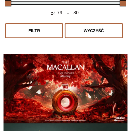
zł
-
Minimum Price
Maximum Price
FILTR
WYCZYŚĆ