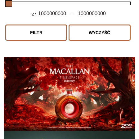
zł
-
Minimum Price
Maximum Price
FILTR
WYCZYŚĆ