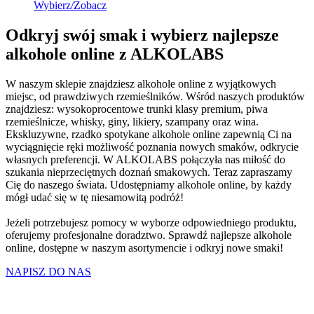
Wybierz/Zobacz
Odkryj swój smak i wybierz najlepsze
alkohole online z ALKOLABS
W naszym sklepie znajdziesz alkohole online z wyjątkowych
miejsc, od prawdziwych rzemieślników. Wśród naszych produktów
znajdziesz: wysokoprocentowe trunki klasy premium, piwa
rzemieślnicze, whisky, giny, likiery, szampany oraz wina.
Ekskluzywne, rzadko spotykane alkohole online zapewnią Ci na
wyciągnięcie ręki możliwość poznania nowych smaków, odkrycie
własnych preferencji. W ALKOLABS połączyła nas miłość do
szukania nieprzeciętnych doznań smakowych. Teraz zapraszamy
Cię do naszego świata. Udostępniamy alkohole online, by każdy
mógł udać się w tę niesamowitą podróż!
Jeżeli potrzebujesz pomocy w wyborze odpowiedniego produktu,
oferujemy profesjonalne doradztwo. Sprawdź najlepsze alkohole
online, dostępne w naszym asortymencie i odkryj nowe smaki!
NAPISZ DO NAS