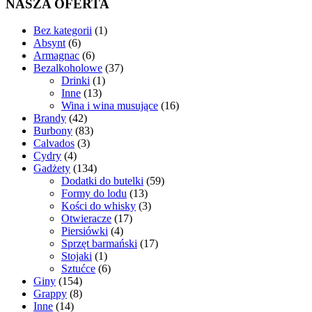
NASZA OFERTA
1
Bez kategorii
1
6
produkt
Absynt
6
produktów
6
Armagnac
6
produktów
37
Bezalkoholowe
37
1
produktów
Drinki
1
13
produkt
Inne
13
produktów
16
Wina i wina musujące
16
42
produktów
Brandy
42
produkty
83
Burbony
83
3
produkty
Calvados
3
4
produkty
Cydry
4
produkty
134
Gadżety
134
produkty
59
Dodatki do butelki
59
13
produktów
Formy do lodu
13
produktów
3
Kości do whisky
3
17
produkty
Otwieracze
17
4
produktów
Piersiówki
4
produkty
17
Sprzęt barmański
17
1
produktów
Stojaki
1
produkt
6
Sztućce
6
154
produktów
Giny
154
produkty
8
Grappy
8
14
produktów
Inne
14