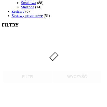
produktów
88
Smakowa
88
14
produktów
Starzona
14
6
produktów
Zestawy
6
produktów
51
Zestawy prezentowe
51
produktów
FILTRY
FILTR
WYCZYŚĆ