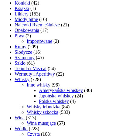
produktów
42
Koniaki
42
1
produkty
Książki
1
produkt
153
Likiery
153
produkty
16
Miody pitne
16
produktów
21
Nalewki Rzemieślnicze
21
17
produktów
Opakowania
17
2
produktów
Piwa
2
produkty
2
Importowane
2
209
produkty
Rumy
209
produktów
16
Słodycze
16
produktów
45
Szampany
45
61
produktów
Szkło
61
produktów
54
Tequila i Mezcal
54
produkty
22
Wermuty i Aperitiwy
22
728
produkty
Whisky
728
produktów
96
Inne whisky
96
produktów
30
Amerykańska whiskey
30
24
produktów
Japońska whiskey
24
4
produkty
Polska whiskey
4
84
produkty
Whisky irlandzka
84
produkty
533
Whisky szkocka
533
313
produkty
Wina
313
produktów
57
Wina musujące
57
228
produktów
Wódki
228
produktów
108
Czysta
108