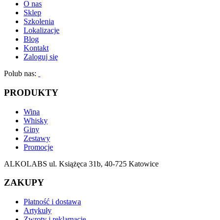
O nas
Sklep
Szkolenia
Lokalizacje
Blog
Kontakt
Zaloguj się
Polub nas:
PRODUKTY
Wina
Whisky
Giny
Zestawy
Promocje
ALKOLABS ul. Książęca 31b, 40-725 Katowice
ZAKUPY
Płatność i dostawa
Artykuły
Zwroty i reklamacje