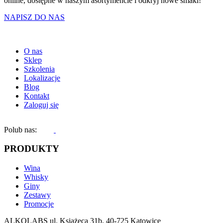
online, dostępne w naszym asortymencie i odkryj nowe smaki!
NAPISZ DO NAS
O nas
Sklep
Szkolenia
Lokalizacje
Blog
Kontakt
Zaloguj się
Polub nas:
PRODUKTY
Wina
Whisky
Giny
Zestawy
Promocje
ALKOLABS ul. Książęca 31b, 40-725 Katowice