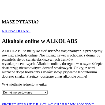
MASZ PYTANIA?
NAPISZ DO NAS
Alkohole online w ALKOLABS
ALKOLABS to nie tylko sieć sklepów stacjonarnych. Sprzedajemy
również alkohole online. Nie musisz nawet wychodzić z domu, by
przenieść się do świata ekskluzywnych trunków
wysokoprocentowych. Alkohole online, dostępne w naszym sklepie
dostarczają niesamowitych doznań smakowych. Odkryj z nami
nieznane dotąd horyzonty i stwórz swoje prywatne laboratorium
dobrego smaku. Przejrzyj dostępne u nas alkohole online!
Wyświetlanie jednego wyniku
SECRET SPEYSIDE II A’GLAC CHARRANN 1990 32YO