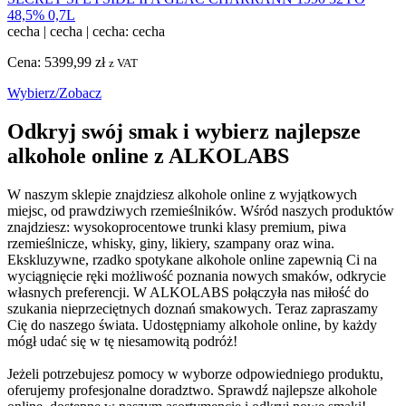
48,5% 0,7L
cecha
|
cecha
|
cecha: cecha
Cena:
5399,99
zł
z VAT
Wybierz/Zobacz
Odkryj swój smak i wybierz najlepsze
alkohole online z ALKOLABS
W naszym sklepie znajdziesz alkohole online z wyjątkowych
miejsc, od prawdziwych rzemieślników. Wśród naszych produktów
znajdziesz: wysokoprocentowe trunki klasy premium, piwa
rzemieślnicze, whisky, giny, likiery, szampany oraz wina.
Ekskluzywne, rzadko spotykane alkohole online zapewnią Ci na
wyciągnięcie ręki możliwość poznania nowych smaków, odkrycie
własnych preferencji. W ALKOLABS połączyła nas miłość do
szukania nieprzeciętnych doznań smakowych. Teraz zapraszamy
Cię do naszego świata. Udostępniamy alkohole online, by każdy
mógł udać się w tę niesamowitą podróż!
Jeżeli potrzebujesz pomocy w wyborze odpowiedniego produktu,
oferujemy profesjonalne doradztwo. Sprawdź najlepsze alkohole