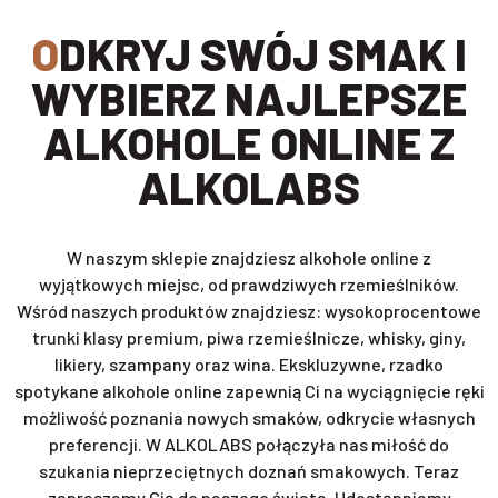
ODKRYJ SWÓJ SMAK I
WYBIERZ NAJLEPSZE
ALKOHOLE ONLINE Z
ALKOLABS
W naszym sklepie znajdziesz alkohole online z
wyjątkowych miejsc, od prawdziwych rzemieślników.
Wśród naszych produktów znajdziesz: wysokoprocentowe
trunki klasy premium, piwa rzemieślnicze, whisky, giny,
likiery, szampany oraz wina. Ekskluzywne, rzadko
spotykane alkohole online zapewnią Ci na wyciągnięcie ręki
możliwość poznania nowych smaków, odkrycie własnych
preferencji. W ALKOLABS połączyła nas miłość do
szukania nieprzeciętnych doznań smakowych. Teraz
zapraszamy Cię do naszego świata. Udostępniamy