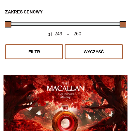
ZAKRES CENOWY
zł
-
Minimum Price
Maximum Price
FILTR
WYCZYŚĆ