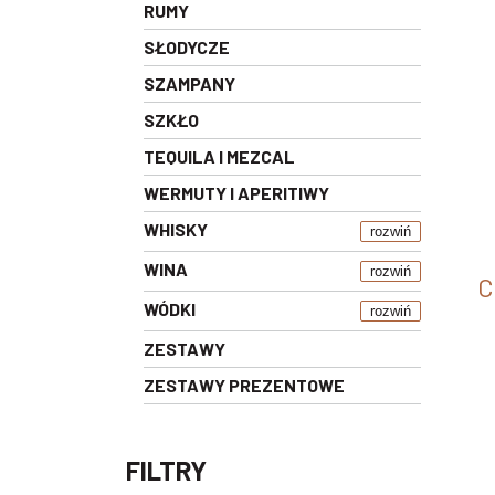
RUMY
SŁODYCZE
SZAMPANY
SZKŁO
TEQUILA I MEZCAL
WERMUTY I APERITIWY
WHISKY
rozwiń
WINA
rozwiń
C
WÓDKI
rozwiń
ZESTAWY
ZESTAWY PREZENTOWE
FILTRY