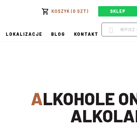
KOSZYK (0 SZT)
SKLEP
LOKALIZACJE
BLOG
KONTAKT
ALKOHOLE ONLINE W
ALKOLA