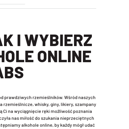
HOLE ONLINE
ABS
, od prawdziwych rzemieślników. Wśród naszych
rzemieślnicze, whisky, giny, likiery, szampany
ą Ci na wyciągnięcie ręki możliwość poznania
zyła nas miłość do szukania nieprzeciętnych
ępniamy alkohole online, by każdy mógł udać