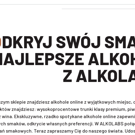
BIERZ
NAJLEPSZE ALKO
Z ALKOL
zym sklepie znajdziesz alkohole online z wyjątkowych miejsc
któw znajdziesz: wysokoprocentowe trunki klasy premium, piwa 
z wina. Ekskluzywne, rzadko spotykane alkohole online zapewni
ch smaków, odkrycie własnych preferencji. W ALKOLABS połąc
ań smakowych. Teraz zapraszamy Cię do naszego świata. Udost