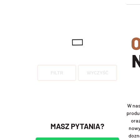
ODKRYJ SWÓJ SMAK I WY
FILTR
WYCZYŚĆ
W nas
produ
ora
MASZ PYTANIA?
nowy
dozn