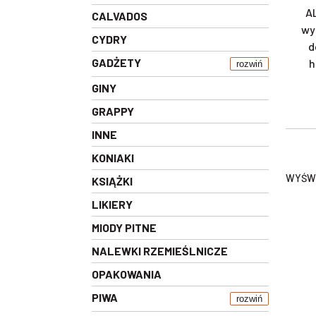
AL
CALVADOS
wy
CYDRY
d
GADŻETY
h
rozwiń
GINY
GRAPPY
INNE
KONIAKI
WYŚWI
KSIĄŻKI
LIKIERY
MIODY PITNE
NALEWKI RZEMIEŚLNICZE
OPAKOWANIA
PIWA
rozwiń