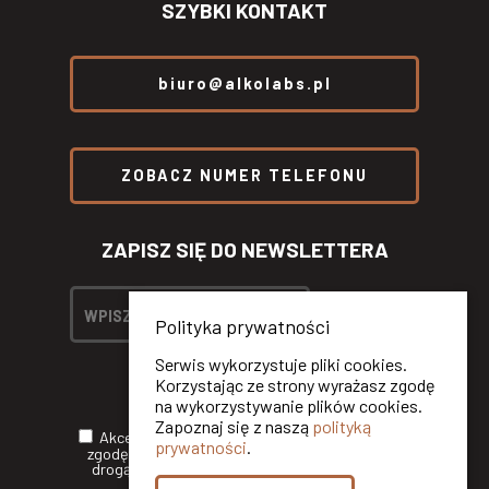
SZYBKI KONTAKT
biuro@alkolabs.pl
ZOBACZ NUMER TELEFONU
ZAPISZ SIĘ DO NEWSLETTERA
Polityka prywatności
Serwis wykorzystuje pliki cookies.
Korzystając ze strony wyrażasz zgodę
na wykorzystywanie plików cookies.
Zapoznaj się z naszą
polityką
Akceptuję
Politykę Prywatności
oraz wyrażam
prywatności
.
zgodę na otrzymywanie informacji handlowych
drogą elektroniczną od ALKOLABS SP. Z O.O.*