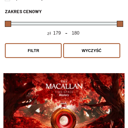
ZAKRES CENOWY
zł
-
Minimum Price
Maximum Price
FILTR
WYCZYŚĆ