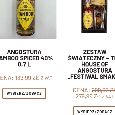
ANGOSTURA
ZESTAW
AMBOO SPICED 40%
ŚWIĄTECZNY – T
0,7 L
HOUSE OF
ANGOSTURA
„FESTIWAL SMAK
ENA:
139,99
ZŁ
Z VAT
CENA:
299,99
Z
WYBIERZ/ZOBACZ
PIERWOTNA
AKT
279,99
ZŁ
Z VAT
CENA
CEN
WYNOSIŁA:
WYNO
WYBIERZ/ZOBACZ
299,99 ZŁ.
279,9