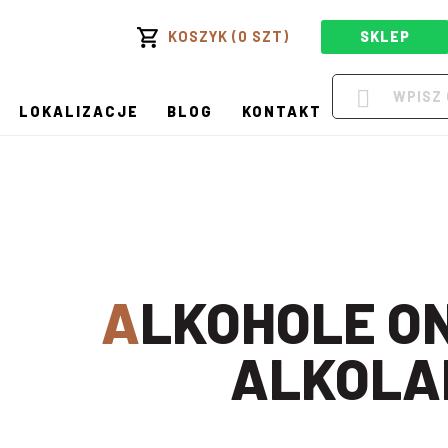
KOSZYK (0 SZT)
SKLEP
LOKALIZACJE
BLOG
KONTAKT
ALKOHOLE ONLINE W
ALKOLA