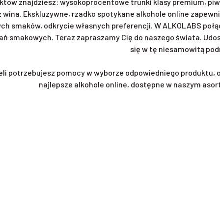
któw znajdziesz: wysokoprocentowe trunki klasy premium, piwa 
z wina. Ekskluzywne, rzadko spotykane alkohole online zapewni
ch smaków, odkrycie własnych preferencji. W ALKOLABS połąc
ań smakowych. Teraz zapraszamy Cię do naszego świata. Udost
się w tę niesamowitą pod
eli potrzebujesz pomocy w wyborze odpowiedniego produktu, 
najlepsze alkohole online, dostępne w naszym asor