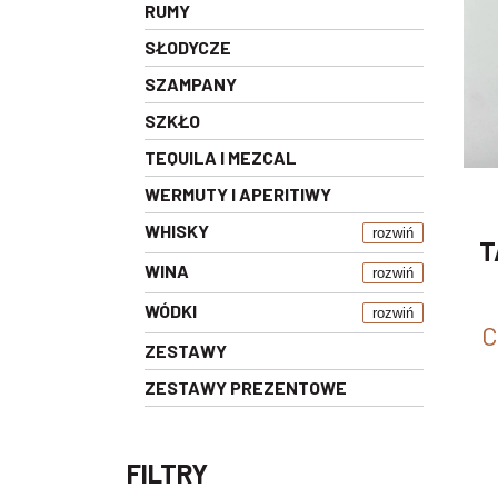
RUMY
SŁODYCZE
SZAMPANY
SZKŁO
TEQUILA I MEZCAL
WERMUTY I APERITIWY
WHISKY
rozwiń
T
WINA
rozwiń
WÓDKI
rozwiń
C
ZESTAWY
ZESTAWY PREZENTOWE
FILTRY