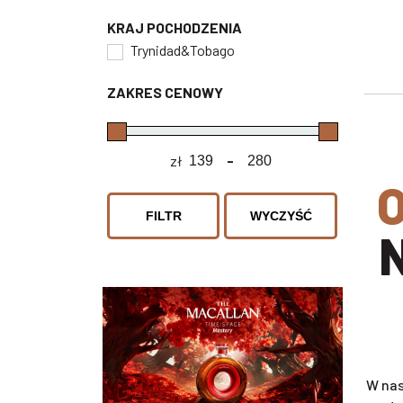
KRAJ POCHODZENIA
Trynidad&Tobago
ZAKRES CENOWY
zł
-
Minimum Price
Maximum Price
ODKRYJ SWÓJ SMAK I WY
FILTR
WYCZYŚĆ
W nas