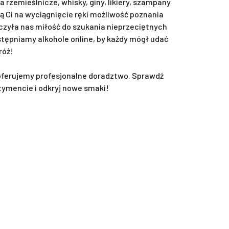
rzemieślnicze, whisky, giny, likiery, szampany
ą Ci na wyciągnięcie ręki możliwość poznania
zyła nas miłość do szukania nieprzeciętnych
ępniamy alkohole online, by każdy mógł udać
róż!
oferujemy profesjonalne doradztwo. Sprawdź
tymencie i odkryj nowe smaki!