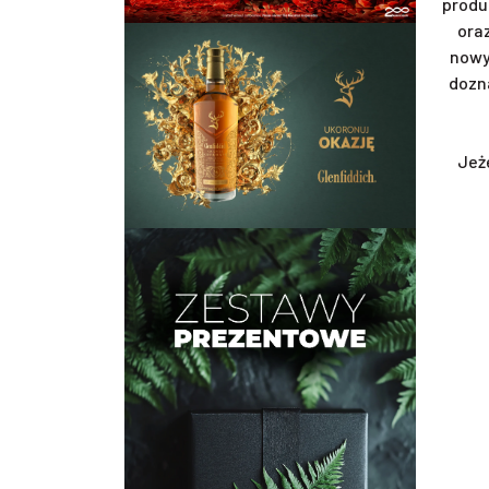
produ
ora
nowy
dozn
Jeż