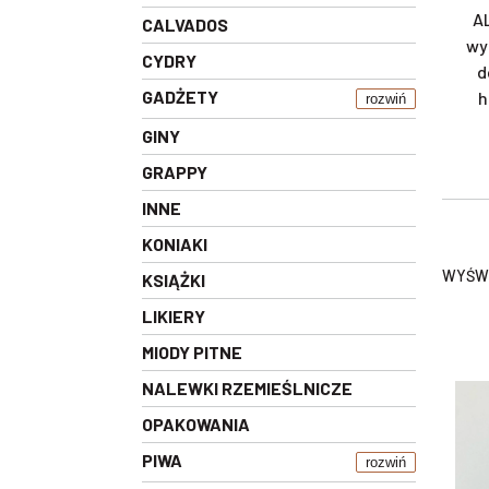
AL
CALVADOS
wy
CYDRY
d
GADŻETY
h
rozwiń
GINY
GRAPPY
INNE
KONIAKI
WYŚWI
KSIĄŻKI
LIKIERY
MIODY PITNE
NALEWKI RZEMIEŚLNICZE
OPAKOWANIA
PIWA
rozwiń