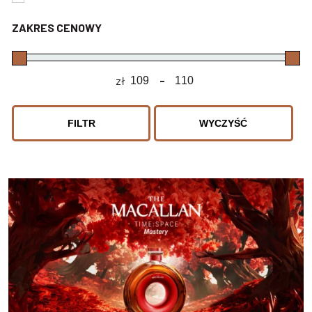
ZAKRES CENOWY
zł
-
Minimum Price
Maximum Price
FILTR
WYCZYŚĆ