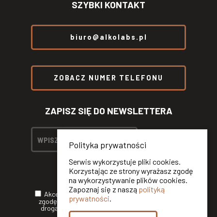
SZYBKI KONTAKT
biuro@alkolabs.pl
ZOBACZ NUMER TELEFONU
ZAPISZ SIĘ DO NEWSLETTERA
Polityka prywatności
Serwis wykorzystuje pliki cookies.
Korzystając ze strony wyrażasz zgodę
na wykorzystywanie plików cookies.
Zapoznaj się z naszą
polityką
Akceptuję
Politykę Prywatności
oraz wyrażam
prywatności
.
zgodę na otrzymywanie informacji handlowych
drogą elektroniczną od ALKOLABS SP. Z O.O.*