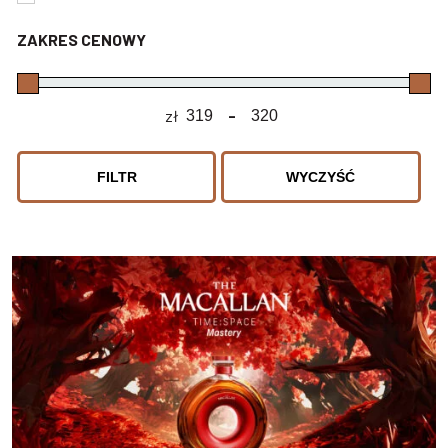
ZAKRES CENOWY
zł
-
Minimum Price
Maximum Price
FILTR
WYCZYŚĆ