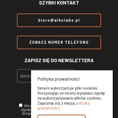
SZYBKI KONTAKT
biuro@alkolabs.pl
ZOBACZ NUMER TELEFONU
ZAPISZ SIĘ DO NEWSLETTERA
Polityka prywatności
Serwis wykorzystuje pliki cookies.
Korzystając ze strony wyrażasz zgodę
na wykorzystywanie plików cookies.
Zapoznaj się z naszą
polityką
Akceptuję
Politykę Prywatności
oraz wyrażam
prywatności
.
zgodę na otrzymywanie informacji handlowych
drogą elektroniczną od ALKOLABS SP. Z O.O.*