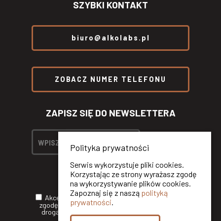
SZYBKI KONTAKT
biuro@alkolabs.pl
ZOBACZ NUMER TELEFONU
ZAPISZ SIĘ DO NEWSLETTERA
Polityka prywatności
Serwis wykorzystuje pliki cookies.
Korzystając ze strony wyrażasz zgodę
na wykorzystywanie plików cookies.
Zapoznaj się z naszą
polityką
Akceptuję
Politykę Prywatności
oraz wyrażam
prywatności
.
zgodę na otrzymywanie informacji handlowych
drogą elektroniczną od ALKOLABS SP. Z O.O.*