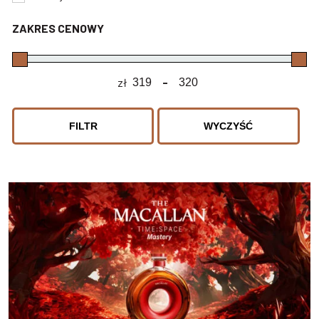
ZAKRES CENOWY
zł
-
Minimum Price
Maximum Price
FILTR
WYCZYŚĆ