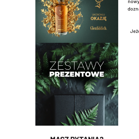
nowy
dozn
Jeż