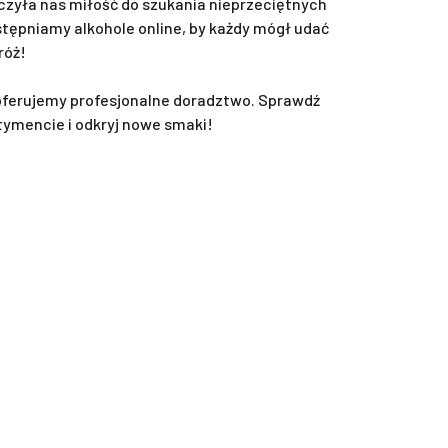
zyła nas miłość do szukania nieprzeciętnych
ępniamy alkohole online, by każdy mógł udać
róż!
oferujemy profesjonalne doradztwo. Sprawdź
tymencie i odkryj nowe smaki!