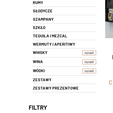
RUMY
SŁODYCZE
SZAMPANY
SZKŁO
TEQUILA I MEZCAL
WERMUTY I APERITIWY
WHISKY
rozwiń
WINA
rozwiń
WÓDKI
rozwiń
ZESTAWY
C
ZESTAWY PREZENTOWE
FILTRY