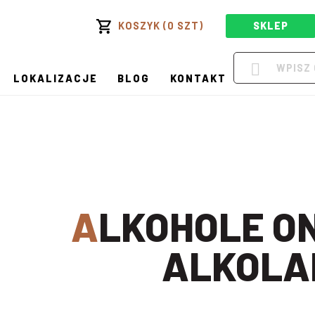
KOSZYK (0 SZT)
SKLEP
LOKALIZACJE
BLOG
KONTAKT
ALKOHOLE ONLINE W
ALKOLA