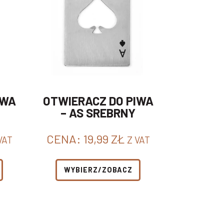
IWA
OTWIERACZ DO PIWA
– AS SREBRNY
CENA:
19,99
ZŁ
VAT
Z VAT
WYBIERZ/ZOBACZ