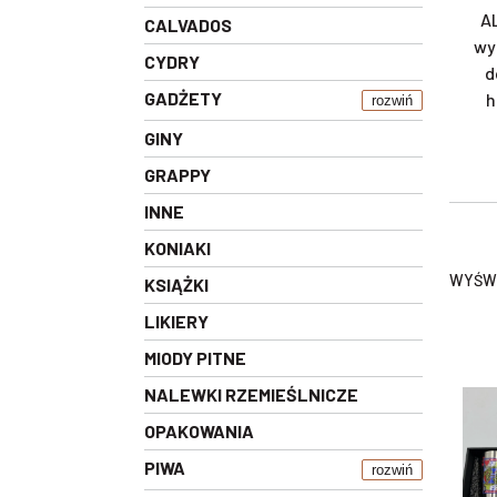
AL
CALVADOS
wy
CYDRY
d
GADŻETY
h
rozwiń
GINY
GRAPPY
INNE
KONIAKI
WYŚWI
KSIĄŻKI
LIKIERY
MIODY PITNE
NALEWKI RZEMIEŚLNICZE
OPAKOWANIA
PIWA
rozwiń