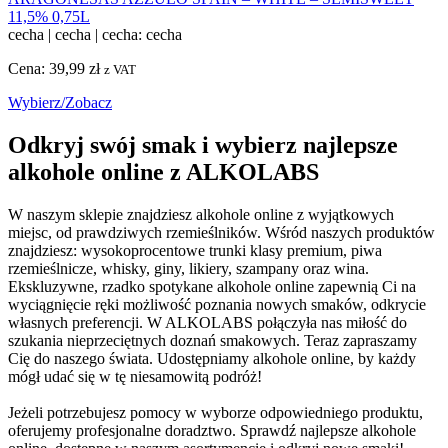
11,5% 0,75L
cecha
|
cecha
|
cecha: cecha
Cena:
39,99
zł
z VAT
Wybierz/Zobacz
Odkryj swój smak i wybierz najlepsze
alkohole online z ALKOLABS
W naszym sklepie znajdziesz alkohole online z wyjątkowych
miejsc, od prawdziwych rzemieślników. Wśród naszych produktów
znajdziesz: wysokoprocentowe trunki klasy premium, piwa
rzemieślnicze, whisky, giny, likiery, szampany oraz wina.
Ekskluzywne, rzadko spotykane alkohole online zapewnią Ci na
wyciągnięcie ręki możliwość poznania nowych smaków, odkrycie
własnych preferencji. W ALKOLABS połączyła nas miłość do
szukania nieprzeciętnych doznań smakowych. Teraz zapraszamy
Cię do naszego świata. Udostępniamy alkohole online, by każdy
mógł udać się w tę niesamowitą podróż!
Jeżeli potrzebujesz pomocy w wyborze odpowiedniego produktu,
oferujemy profesjonalne doradztwo. Sprawdź najlepsze alkohole