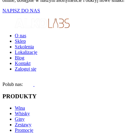
online, dostępne w naszym asortymencie i odkryj nowe smaki!
NAPISZ DO NAS
O nas
Sklep
Szkolenia
Lokalizacje
Blog
Kontakt
Zaloguj się
Polub nas:
PRODUKTY
Wina
Whisky
Giny
Zestawy
Promocje