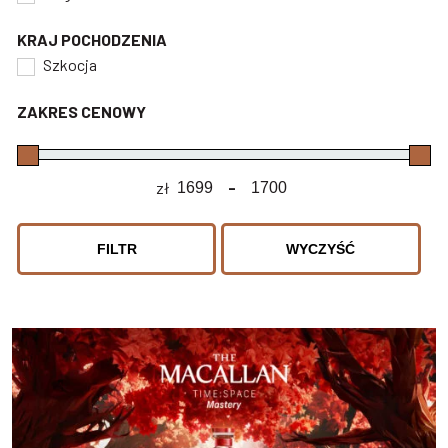
KRAJ POCHODZENIA
Szkocja
ZAKRES CENOWY
zł
-
Minimum Price
Maximum Price
FILTR
WYCZYŚĆ