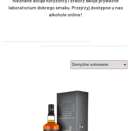
nieznane dotąd horyzonty i stwórz swoje prywatne
laboratorium dobrego smaku. Przejrzyj dostępne u nas
alkohole online!