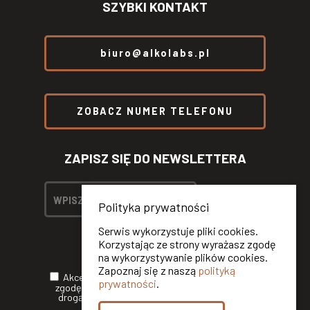
SZYBKI KONTAKT
biuro@alkolabs.pl
ZOBACZ NUMER TELEFONU
ZAPISZ SIĘ DO NEWSLETTERA
Polityka prywatności
Serwis wykorzystuje pliki cookies.
Korzystając ze strony wyrażasz zgodę
na wykorzystywanie plików cookies.
Zapoznaj się z naszą
polityką
Akceptuję
Politykę Prywatności
oraz wyrażam
prywatności
.
zgodę na otrzymywanie informacji handlowych
drogą elektroniczną od ALKOLABS SP. Z O.O.*