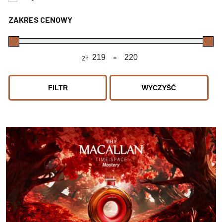
ZAKRES CENOWY
zł
-
Minimum Price
Maximum Price
FILTR
WYCZYŚĆ