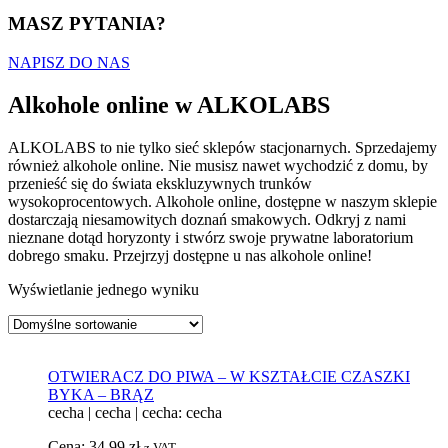
MASZ PYTANIA?
NAPISZ DO NAS
Alkohole online w ALKOLABS
ALKOLABS to nie tylko sieć sklepów stacjonarnych. Sprzedajemy
również alkohole online. Nie musisz nawet wychodzić z domu, by
przenieść się do świata ekskluzywnych trunków
wysokoprocentowych. Alkohole online, dostępne w naszym sklepie
dostarczają niesamowitych doznań smakowych. Odkryj z nami
nieznane dotąd horyzonty i stwórz swoje prywatne laboratorium
dobrego smaku. Przejrzyj dostępne u nas alkohole online!
Wyświetlanie jednego wyniku
OTWIERACZ DO PIWA – W KSZTAŁCIE CZASZKI
BYKA – BRĄZ
cecha
|
cecha
|
cecha: cecha
Cena:
34,99
zł
z VAT