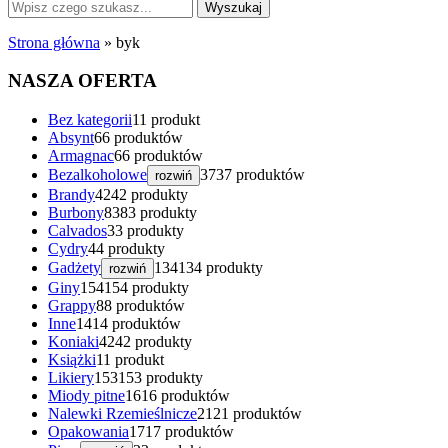
Strona główna
»
byk
NASZA OFERTA
Bez kategorii
1
1 produkt
Absynt
6
6 produktów
Armagnac
6
6 produktów
Bezalkoholowe
37
37 produktów
rozwiń
Brandy
42
42 produkty
Burbony
83
83 produkty
Calvados
3
3 produkty
Cydry
4
4 produkty
Gadżety
134
134 produkty
rozwiń
Giny
154
154 produkty
Grappy
8
8 produktów
Inne
14
14 produktów
Koniaki
42
42 produkty
Książki
1
1 produkt
Likiery
153
153 produkty
Miody pitne
16
16 produktów
Nalewki Rzemieślnicze
21
21 produktów
Opakowania
17
17 produktów