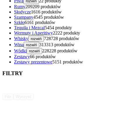
Piwa
2
2 produkty
rozwiń
Rumy
209
209 produktów
Słodycze
16
16 produktów
Szampany
45
45 produktów
Szkło
61
61 produktów
Tequila i Mezcal
54
54 produkty
Wermuty i Aperitiwy
22
22 produkty
Whisky
728
728 produktów
rozwiń
Wina
313
313 produktów
rozwiń
Wódki
228
228 produktów
rozwiń
Zestawy
6
6 produktów
Zestawy prezentowe
51
51 produktów
FILTRY
Filtr
Wyczyść