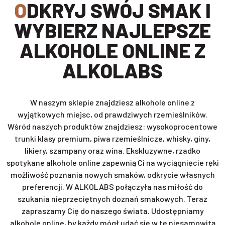
ODKRYJ SWÓJ SMAK I
WYBIERZ NAJLEPSZE
ALKOHOLE ONLINE Z
ALKOLABS
W naszym sklepie znajdziesz alkohole online z
wyjątkowych miejsc, od prawdziwych rzemieślników.
Wśród naszych produktów znajdziesz: wysokoprocentowe
trunki klasy premium, piwa rzemieślnicze, whisky, giny,
likiery, szampany oraz wina. Ekskluzywne, rzadko
spotykane alkohole online zapewnią Ci na wyciągnięcie ręki
możliwość poznania nowych smaków, odkrycie własnych
preferencji. W ALKOLABS połączyła nas miłość do
szukania nieprzeciętnych doznań smakowych. Teraz
zapraszamy Cię do naszego świata. Udostępniamy
alkohole online, by każdy mógł udać się w tę niesamowitą