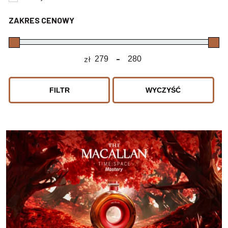
ZAKRES CENOWY
zł
-
Minimum Price
Maximum Price
FILTR
WYCZYŚĆ