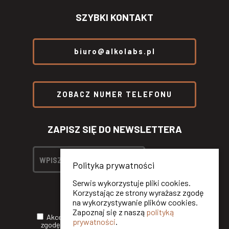
SZYBKI KONTAKT
biuro@alkolabs.pl
ZOBACZ NUMER TELEFONU
ZAPISZ SIĘ DO NEWSLETTERA
Polityka prywatności
Serwis wykorzystuje pliki cookies.
Korzystając ze strony wyrażasz zgodę
na wykorzystywanie plików cookies.
Zapoznaj się z naszą
polityką
Akceptuję
Politykę Prywatności
oraz wyrażam
prywatności
.
zgodę na otrzymywanie informacji handlowych