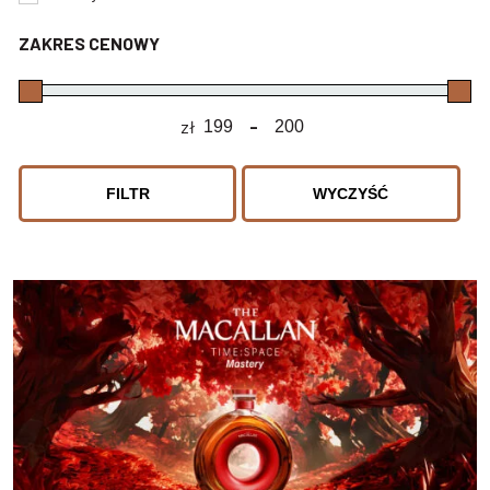
ZAKRES CENOWY
zł
-
Minimum Price
Maximum Price
FILTR
WYCZYŚĆ