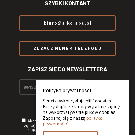
SZYBKI KONTAKT
biuro@alkolabs.pl
ZOBACZ NUMER TELEFONU
ZAPISZ SIĘ DO NEWSLETTERA
Polityka prywatności
Serwis wykorzystuje pliki cookies.
Korzystając ze strony wyrażasz zgodę
na wykorzystywanie plików cookies.
Zapoznaj się z naszą
polityką
Akceptuję
Politykę Prywatności
oraz wyrażam
prywatności
.
zgodę na otrzymywanie informacji handlowych
drogą elektroniczną od ALKOLABS SP. Z O.O.*