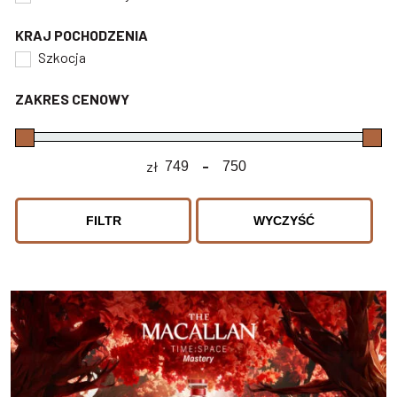
KRAJ POCHODZENIA
Szkocja
ZAKRES CENOWY
zł
-
Minimum Price
Maximum Price
FILTR
WYCZYŚĆ