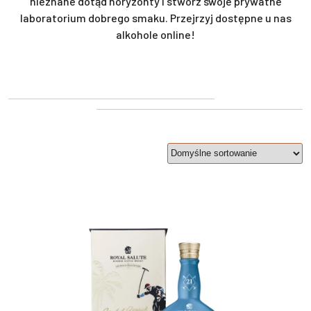
nieznane dotąd horyzonty i stwórz swoje prywatne
laboratorium dobrego smaku. Przejrzyj dostępne u nas
alkohole online!