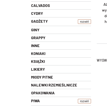
AL
CALVADOS
wy
CYDRY
d
GADŻETY
h
rozwiń
GINY
GRAPPY
INNE
KONIAKI
WYŚWI
KSIĄŻKI
LIKIERY
MIODY PITNE
NALEWKI RZEMIEŚLNICZE
OPAKOWANIA
PIWA
rozwiń