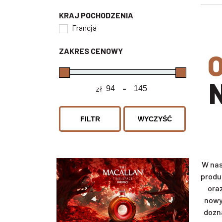
KRAJ POCHODZENIA
Francja
ZAKRES CENOWY
ODKRYJ SWÓJ SMAK I WY
zł
-
Minimum Price
Maximum Price
FILTR
WYCZYŚĆ
W nas
produ
ora
nowy
dozn