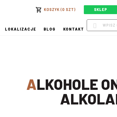
KOSZYK (0 SZT)
SKLEP
LOKALIZACJE
BLOG
KONTAKT
ALKOHOLE ONLINE W
ALKOLA