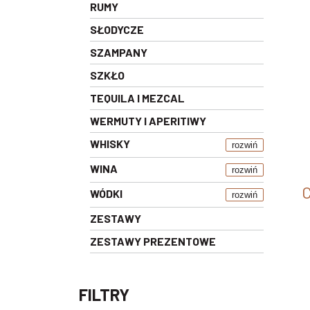
RUMY
SŁODYCZE
SZAMPANY
SZKŁO
TEQUILA I MEZCAL
WERMUTY I APERITIWY
WHISKY
rozwiń
WINA
rozwiń
WÓDKI
rozwiń
ZESTAWY
ZESTAWY PREZENTOWE
FILTRY