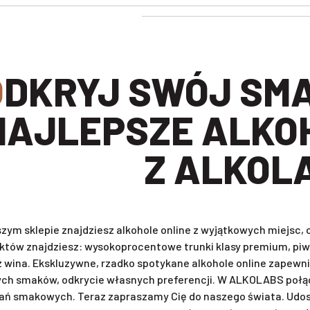
BIERZ
NAJLEPSZE ALKO
Z ALKOL
zym sklepie znajdziesz alkohole online z wyjątkowych miejsc
któw znajdziesz: wysokoprocentowe trunki klasy premium, piwa 
z wina. Ekskluzywne, rzadko spotykane alkohole online zapewni
ch smaków, odkrycie własnych preferencji. W ALKOLABS połąc
ań smakowych. Teraz zapraszamy Cię do naszego świata. Udost