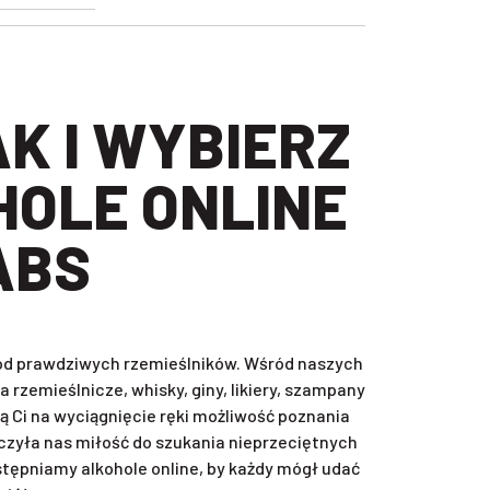
HOLE ONLINE
ABS
, od prawdziwych rzemieślników. Wśród naszych
rzemieślnicze, whisky, giny, likiery, szampany
ą Ci na wyciągnięcie ręki możliwość poznania
zyła nas miłość do szukania nieprzeciętnych
ępniamy alkohole online, by każdy mógł udać