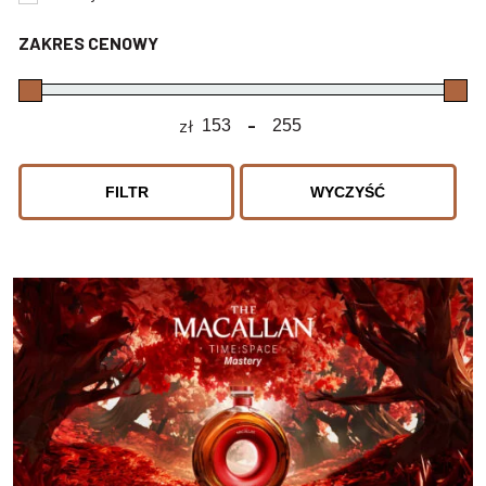
ZAKRES CENOWY
zł
-
Minimum Price
Maximum Price
FILTR
WYCZYŚĆ