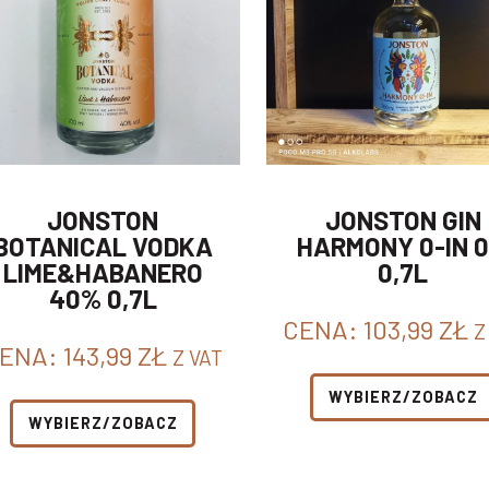
JONSTON
JONSTON GIN
BOTANICAL VODKA
HARMONY 0-IN 
LIME&HABANERO
0,7L
40% 0,7L
CENA:
103,99
ZŁ
Z
ENA:
143,99
ZŁ
Z VAT
WYBIERZ/ZOBACZ
WYBIERZ/ZOBACZ