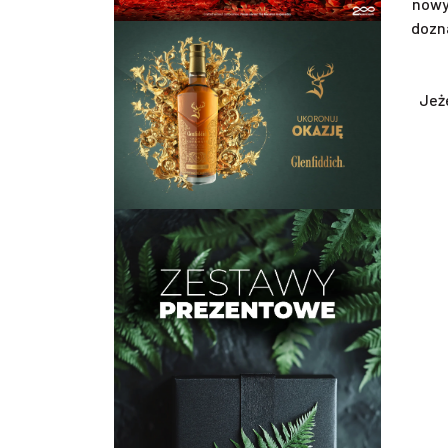
nowy
dozn
Jeż