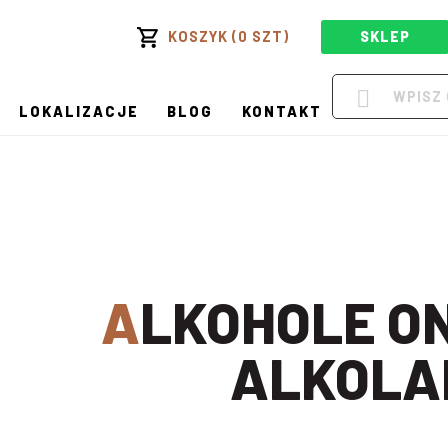
KOSZYK (0 SZT)
SKLEP
LOKALIZACJE
BLOG
KONTAKT
ALKOHOLE ONLINE W
ALKOLA