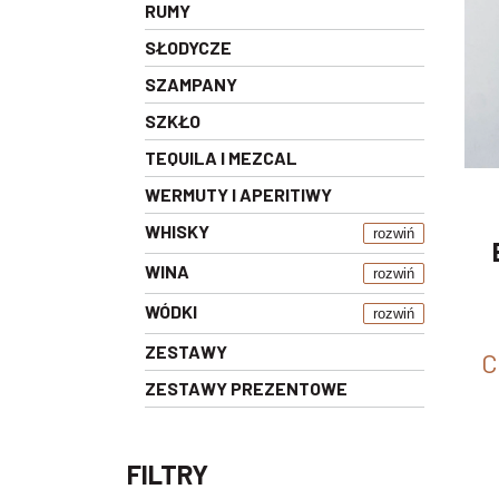
RUMY
SŁODYCZE
SZAMPANY
SZKŁO
TEQUILA I MEZCAL
WERMUTY I APERITIWY
WHISKY
rozwiń
WINA
rozwiń
WÓDKI
rozwiń
ZESTAWY
C
ZESTAWY PREZENTOWE
FILTRY