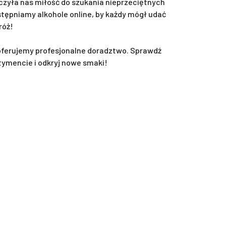
zyła nas miłość do szukania nieprzeciętnych
ępniamy alkohole online, by każdy mógł udać
róż!
oferujemy profesjonalne doradztwo. Sprawdź
tymencie i odkryj nowe smaki!