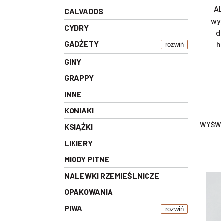
AL
CALVADOS
wy
CYDRY
d
GADŻETY
h
rozwiń
GINY
GRAPPY
INNE
KONIAKI
WYŚWI
KSIĄŻKI
LIKIERY
MIODY PITNE
NALEWKI RZEMIEŚLNICZE
OPAKOWANIA
PIWA
rozwiń