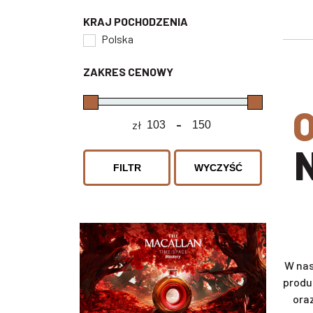
KRAJ POCHODZENIA
Polska
ZAKRES CENOWY
ODKRYJ SWÓJ SMAK I WY
zł
-
Minimum Price
Maximum Price
FILTR
WYCZYŚĆ
W nas
produ
ora