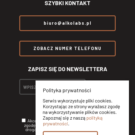
SZYBKI KONTAKT
biuro@alkolabs.pl
ZOBACZ NUMER TELEFONU
ZAPISZ SIĘ DO NEWSLETTERA
Polityka prywatności
Serwis wykorzystuje pliki cookies.
Korzystając ze strony wyrażasz zgodę
na wykorzystywanie plików cookies.
Zapoznaj się z naszą
polityką
Akceptuję
Politykę Prywatności
oraz wyrażam
prywatności
.
zgodę na otrzymywanie informacji handlowych
drogą elektroniczną od ALKOLABS SP. Z O.O.*