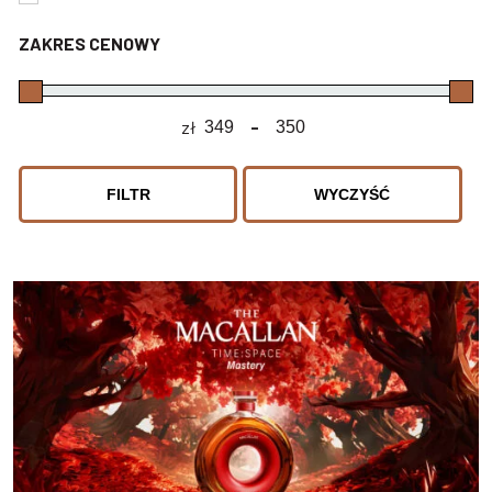
ZAKRES CENOWY
zł
-
Minimum Price
Maximum Price
FILTR
WYCZYŚĆ