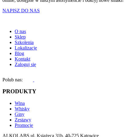
online, dostępne w naszym asortymencie i odkryj nowe smaki!
NAPISZ DO NAS
O nas
Sklep
Szkolenia
Lokalizacje
Blog
Kontakt
Zaloguj się
Polub nas:
PRODUKTY
Wina
Whisky
Giny
Zestawy
Promocje
ALKOLABS ul. Książęca 31b, 40-725 Katowice