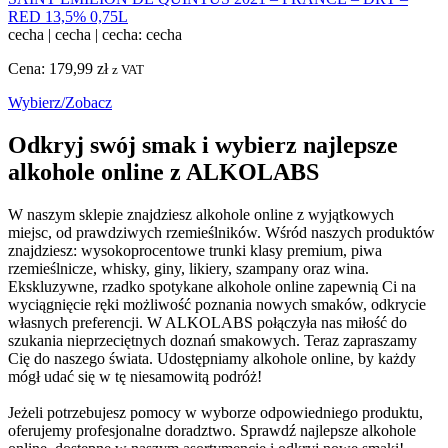
RED 13,5% 0,75L
cecha
|
cecha
|
cecha: cecha
Cena:
179,99
zł
z VAT
Wybierz/Zobacz
Odkryj swój smak i wybierz najlepsze
alkohole online z ALKOLABS
W naszym sklepie znajdziesz alkohole online z wyjątkowych
miejsc, od prawdziwych rzemieślników. Wśród naszych produktów
znajdziesz: wysokoprocentowe trunki klasy premium, piwa
rzemieślnicze, whisky, giny, likiery, szampany oraz wina.
Ekskluzywne, rzadko spotykane alkohole online zapewnią Ci na
wyciągnięcie ręki możliwość poznania nowych smaków, odkrycie
własnych preferencji. W ALKOLABS połączyła nas miłość do
szukania nieprzeciętnych doznań smakowych. Teraz zapraszamy
Cię do naszego świata. Udostępniamy alkohole online, by każdy
mógł udać się w tę niesamowitą podróż!
Jeżeli potrzebujesz pomocy w wyborze odpowiedniego produktu,
oferujemy profesjonalne doradztwo. Sprawdź najlepsze alkohole