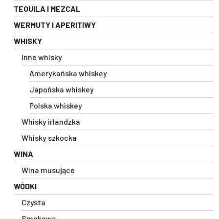
TEQUILA I MEZCAL
WERMUTY I APERITIWY
WHISKY
Inne whisky
Amerykańska whiskey
Japońska whiskey
Polska whiskey
Whisky irlandzka
Whisky szkocka
WINA
Wina musujące
WÓDKI
Czysta
Smakowa