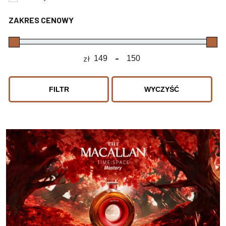
ZAKRES CENOWY
zł
-
Minimum Price
Maximum Price
FILTR
WYCZYŚĆ