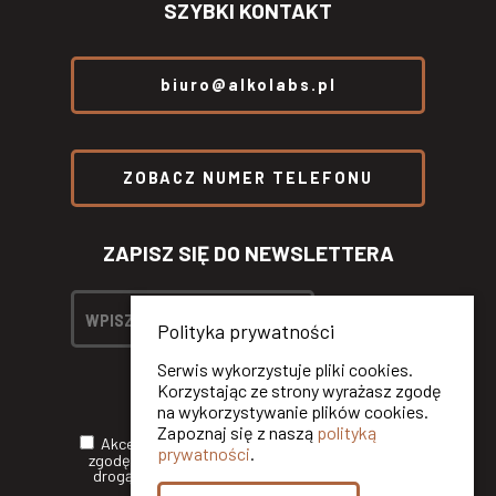
SZYBKI KONTAKT
biuro@alkolabs.pl
ZOBACZ NUMER TELEFONU
ZAPISZ SIĘ DO NEWSLETTERA
Polityka prywatności
Serwis wykorzystuje pliki cookies.
Korzystając ze strony wyrażasz zgodę
na wykorzystywanie plików cookies.
Zapoznaj się z naszą
polityką
Akceptuję
Politykę Prywatności
oraz wyrażam
prywatności
.
zgodę na otrzymywanie informacji handlowych
drogą elektroniczną od ALKOLABS SP. Z O.O.*